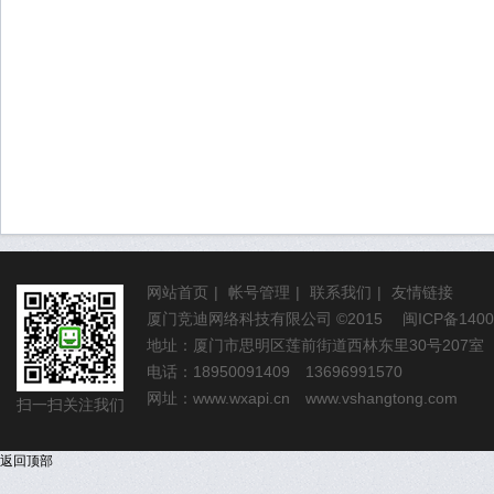
网站首页
|
帐号管理
|
联系我们
|
友情链接
厦门竞迪网络科技有限公司
©2015
闽ICP备1400
地址：厦门市思明区莲前街道西林东里30号207室
电话：18950091409 13696991570
网址：
www.wxapi.cn
www.vshangtong.com
扫一扫关注我们
返回顶部